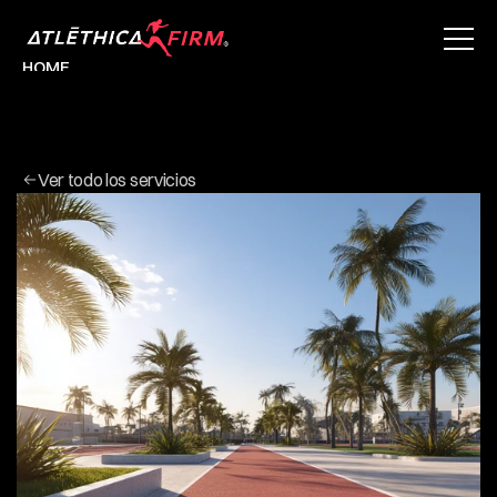
HOME
ABOUT
PROPERTIES
SERVICIOS
SERVICIOS
SERVICIOS
Ver todo los servicios
BLOG
CONTACT
Use for Free
Use for Free